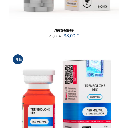
Mesterolone
38,00
€
43,00
€
-9%