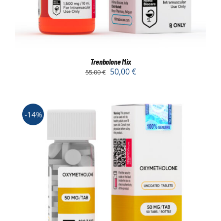
Trenbolone Mix
50,00
€
55,00
€
-14%