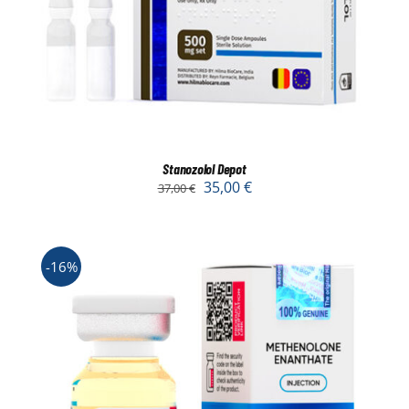
Stanozolol Depot
35,00
€
37,00
€
-16%