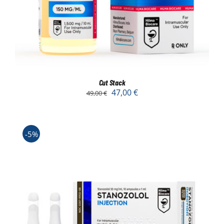
Cut Stack
47,00
€
49,00
€
-5%