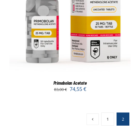
Primobolan Acetate
74,55
€
83,00
€
1
2