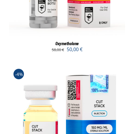
Oxymetholone
50,00
€
58,00
€
-4%