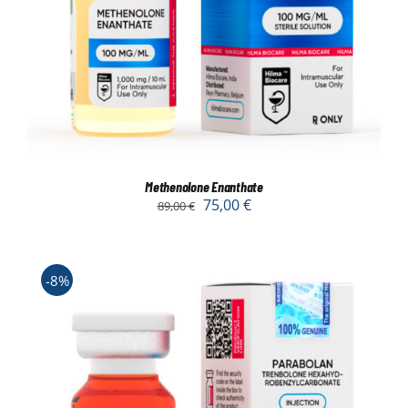
Methenolone Enanthate
75,00
€
89,00
€
-8%