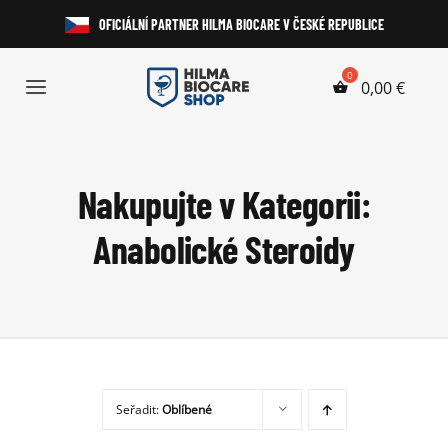
Přeskočit
OFICIÁLNÍ PARTNER HILMA BIOCARE V ČESKÉ REPUBLICE
na
obsah
0,00
€
Toggle
Navigation
Anabolické Steroidy
Nakupujte v Kategorii:
HGH a Peptidy
Anabolické Steroidy
Perorální Steroidy
Injekční Steroidy
Laboratorní Testy
Seřadit:
Oblíbené