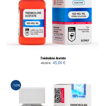
Trenbolone Acetate
45,00
€
49,00
€
-10%