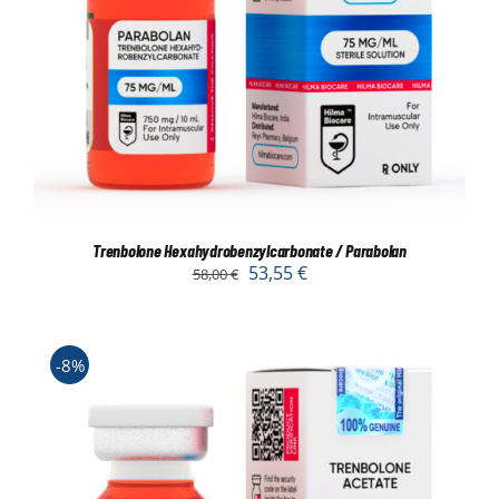
Trenbolone Hexahydrobenzylcarbonate / Parabolan
53,55
€
58,00
€
-8%