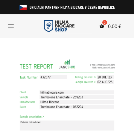
Přeskočit
OFICIÁLNÍ PARTNER HILMA BIOCARE V ČESKÉ REPUBLICE
na
obsah
0,00
€
Toggle
Navigation
Anabolické Steroidy
HGH a Peptidy
Perorální Steroidy
Injekční Steroidy
Laboratorní Testy