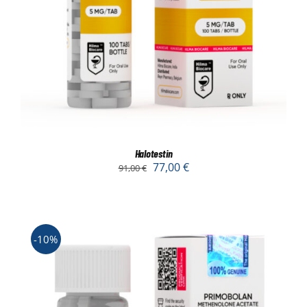
Halotestin
77,00
€
91,00
€
-10%