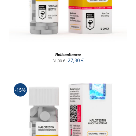
Methandienone
27,30
€
31,00
€
-15%