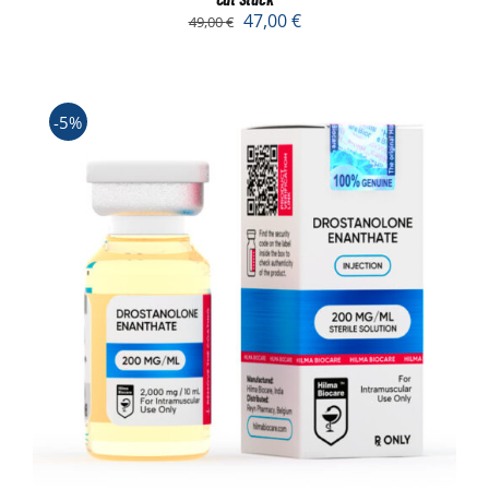
47,00
€
49,00
€
-5%