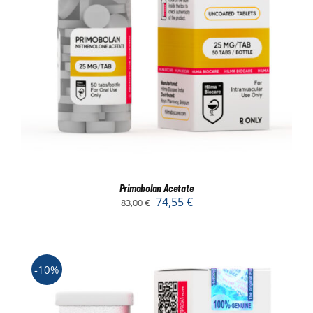
Primobolan Acetate
74,55
€
83,00
€
-10%