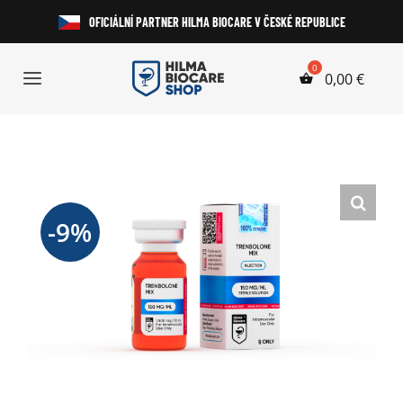
Přeskočit
OFICIÁLNÍ PARTNER HILMA BIOCARE V ČESKÉ REPUBLICE
na
obsah
0,00
€
Toggle
Navigation
Anabolické Steroidy
HGH a Peptidy
-9%
Perorální Steroidy
Injekční Steroidy
Laboratorní Testy