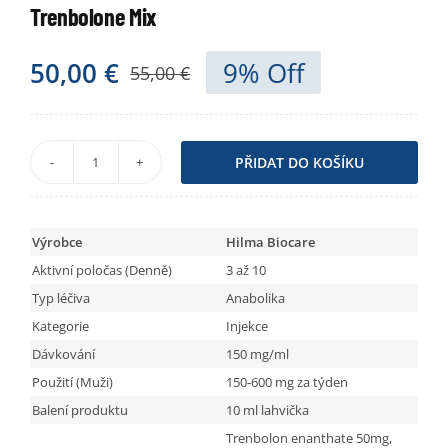
Trenbolone Mix
Obchod
50,00
€
9% Off
55,00
€
PŘIDAT DO KOŠÍKU
Trenbolone
Mix
množství
Výrobce
Hilma Biocare
Aktivní poločas (Denně)
3 až 10
Typ léčiva
Anabolika
Kategorie
Injekce
Dávkování
150 mg/ml
Použití (Muži)
150-600 mg za týden
Balení produktu
10 ml lahvička
Trenbolon enanthate 50mg,