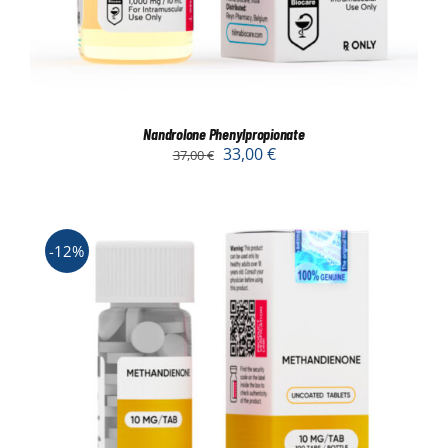
Nandrolone Phenylpropionate
33,00
€
37,00
€
-12%