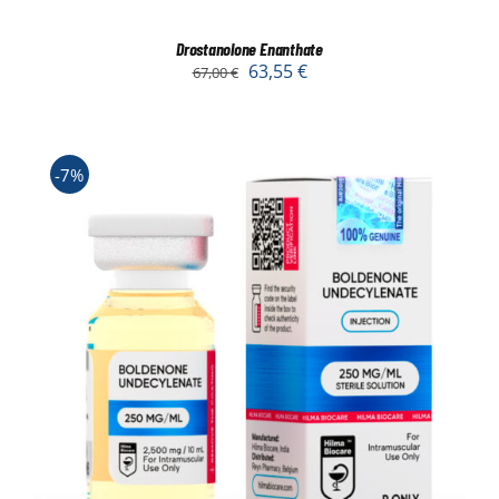
Drostanolone Enanthate
63,55
€
67,00
€
-7%