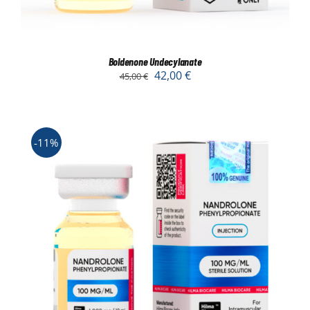
Boldenone Undecylanate
42,00
€
45,00
€
-11%