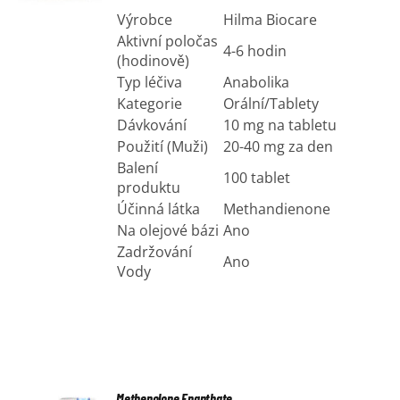
Výrobce
Hilma Biocare
Aktivní poločas
4-6 hodin
(hodinově)
Typ léčiva
Anabolika
Kategorie
Orální/Tablety
Dávkování
10 mg na tabletu
Použití (Muži)
20-40 mg za den
Balení
100 tablet
produktu
Účinná látka
Methandienone
Na olejové bázi
Ano
Zadržování
Ano
Vody
Methenolone Enanthate