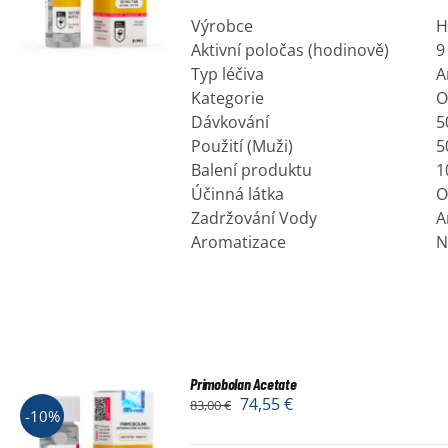
Výrobce
H
Aktivní poločas (hodinově)
9
Typ léčiva
A
Kategorie
O
Dávkování
5
Použití (Muži)
5
Balení produktu
1
Účinná látka
O
Zadržování Vody
A
Aromatizace
N
Primobolan Acetate
74,55
€
83,00
€
-10%