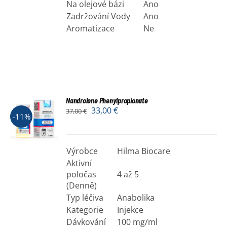
Na olejové bázi
Ano
Zadržování Vody
Ano
Aromatizace
Ne
Nandrolone Phenylpropionate
33,00
€
37,00
€
-11%
Výrobce
Hilma Biocare
Aktivní
poločas
4 až 5
(Denně)
Typ léčiva
Anabolika
Kategorie
Injekce
Dávkování
100 mg/ml