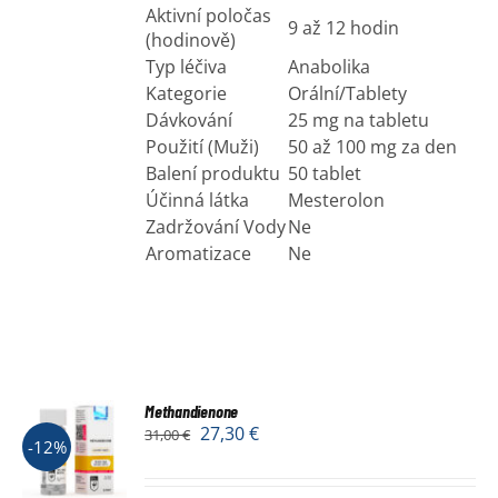
Aktivní poločas
9 až 12 hodin
(hodinově)
Typ léčiva
Anabolika
Kategorie
Orální/Tablety
Dávkování
25 mg na tabletu
Použití (Muži)
50 až 100 mg za den
Balení produktu
50 tablet
Účinná látka
Mesterolon
Zadržování Vody
Ne
Aromatizace
Ne
Methandienone
27,30
€
31,00
€
-12%