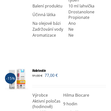
týden
Balení produktu
10 ml lahvička
Drostanolone
Účinná látka
Propionate
Na olejové bázi
Ano
Zadržování vody
Ne
Aromatizace
Ne
Halotestin
77,00
€
91,00
€
-15%
Výrobce
Hilma Biocare
Aktivní poločas
9 hodin
(hodinově)