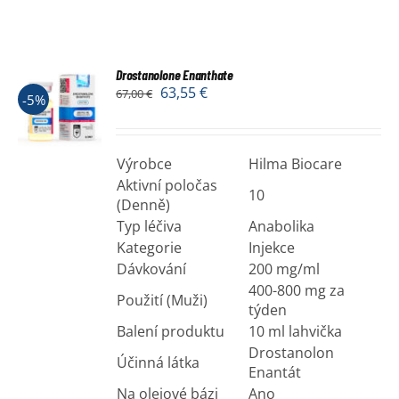
Drostanolone Enanthate
63,55
€
67,00
€
-5%
Výrobce
Hilma Biocare
Aktivní poločas
10
(Denně)
Typ léčiva
Anabolika
Kategorie
Injekce
Dávkování
200 mg/ml
400-800 mg za
Použití (Muži)
týden
Balení produktu
10 ml lahvička
Drostanolon
Účinná látka
Enantát
Na olejové bázi
Ano