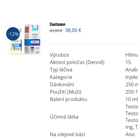
Sustanon
38,00
€
43,00
€
-12%
Výrobce
Hilma
Aktivní poločas (Denně)
15
Typ léčiva
Anab
Kategorie
Injek
Dávkování
250 
Použití (Muži)
250-1
Balení produktu
10 ml
Test
Testo
Účinná látka
Test
mg, 
Na olejové bázi
Ano