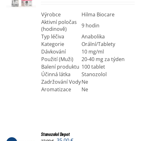
Výrobce
Hilma Biocare
Aktivní poločas
9 hodin
(hodinově)
Typ léčiva
Anabolika
Kategorie
Orální/Tablety
Dávkování
10 mg/ml
Použití (Muži)
20-40 mg za týden
Balení produktu
100 tablet
Účinná látka
Stanozolol
Zadržování Vody
Ne
Aromatizace
Ne
Stanozolol Depot
35,00
€
37,00
€