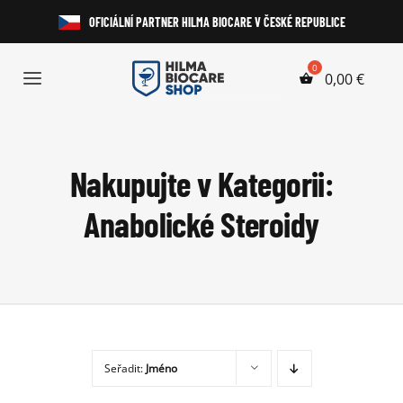
Přeskočit
OFICIÁLNÍ PARTNER HILMA BIOCARE V ČESKÉ REPUBLICE
na
obsah
0,00
€
Toggle
Navigation
Anabolické Steroidy
Nakupujte v Kategorii:
HGH a Peptidy
Anabolické Steroidy
Perorální Steroidy
Injekční Steroidy
Laboratorní Testy
Seřadit:
Jméno