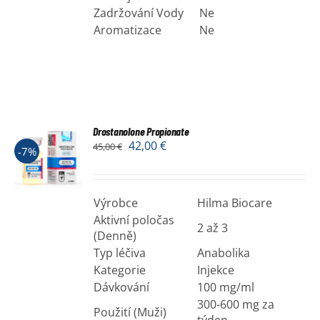
Zadržování Vody
Ne
Aromatizace
Ne
Drostanolone Propionate
42,00
€
45,00
€
-7%
Výrobce
Hilma Biocare
Aktivní poločas
2 až 3
(Denně)
Typ léčiva
Anabolika
Kategorie
Injekce
Dávkování
100 mg/ml
300-600 mg za
Použití (Muži)