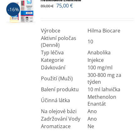
75,00
€
89,00
€
-16%
Výrobce
Hilma Biocare
Aktivní poločas
10
(Denně)
Typ léčiva
Anabolika
Kategorie
Injekce
Dávkování
100 mg/ml
300-800 mg za
Použití (Muži)
týden
Balení produktu
10 ml lahvička
Methenolon
Účinná látka
Enantát
Na olejové bázi
Ano
Zadržování Vody
Ano
Aromatizace
Ne