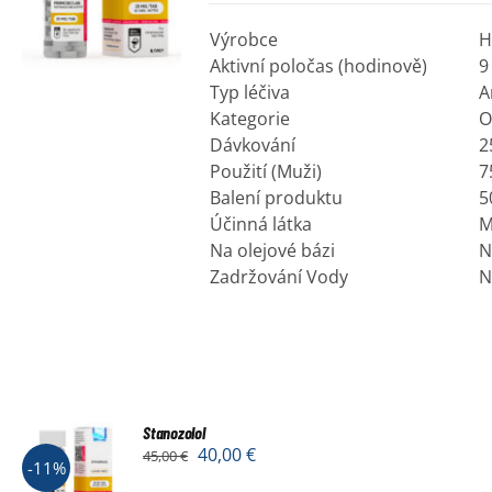
Výrobce
H
Aktivní poločas (hodinově)
9
Typ léčiva
A
Kategorie
O
Dávkování
2
Použití (Muži)
7
Balení produktu
5
Účinná látka
M
Na olejové bázi
N
Zadržování Vody
N
Stanozolol
40,00
€
45,00
€
-11%