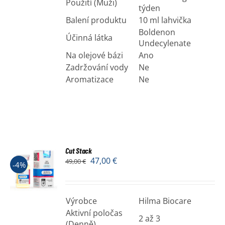
Použití (Muži)
týden
Balení produktu
10 ml lahvička
Boldenon
Účinná látka
Undecylenate
Na olejové bázi
Ano
Zadržování vody
Ne
Aromatizace
Ne
Cut Stack
47,00
€
49,00
€
-4%
Výrobce
Hilma Biocare
Aktivní poločas
2 až 3
(Denně)