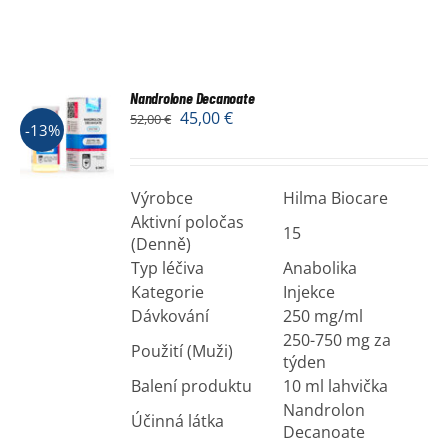
Nandrolone Decanoate
45,00
€
52,00
€
-13%
Výrobce
Hilma Biocare
Aktivní poločas
15
(Denně)
Typ léčiva
Anabolika
Kategorie
Injekce
Dávkování
250 mg/ml
250-750 mg za
Použití (Muži)
týden
Balení produktu
10 ml lahvička
Nandrolon
Účinná látka
Decanoate