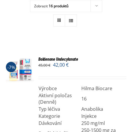
Zobrazit
16 produktů
Obchod
Boldenone Undecylanate
42,00
€
45,00
€
-7%
Výrobce
Hilma Biocare
Aktivní poločas
16
(Denně)
Typ léčiva
Anabolika
Kategorie
Injekce
Dávkování
250 mg/ml
250-1500 mg za