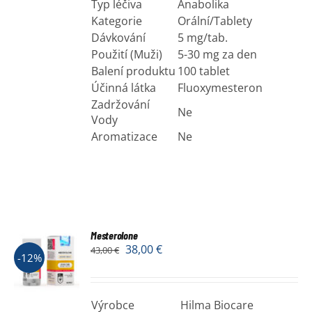
Typ léčiva
Anabolika
Kategorie
Orální/Tablety
Dávkování
5 mg/tab.
Použití (Muži)
5-30 mg za den
Balení produktu
100 tablet
Účinná látka
Fluoxymesteron
Zadržování
Ne
Vody
Aromatizace
Ne
Mesterolone
38,00
€
43,00
€
-12%
Výrobce
Hilma Biocare