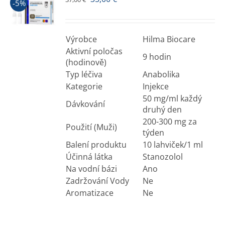
-5%
Výrobce
Hilma Biocare
Aktivní poločas
9 hodin
(hodinově)
Typ léčiva
Anabolika
Kategorie
Injekce
50 mg/ml každý
Dávkování
druhý den
200-300 mg za
Použití (Muži)
týden
Balení produktu
10 lahviček/1 ml
Účinná látka
Stanozolol
Na vodní bázi
Ano
Zadržování Vody
Ne
Aromatizace
Ne