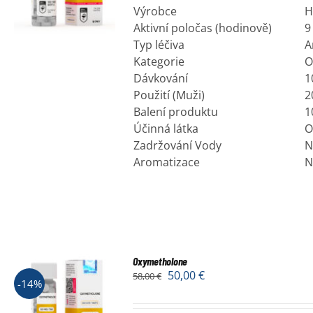
Výrobce
H
Aktivní poločas (hodinově)
9
Typ léčiva
A
Kategorie
O
Dávkování
1
Použití (Muži)
2
Balení produktu
1
Účinná látka
O
Zadržování Vody
N
Aromatizace
N
Oxymetholone
50,00
€
58,00
€
-14%