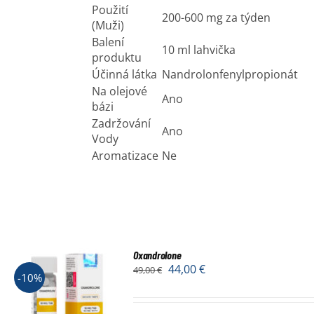
Použití
200-600 mg za týden
(Muži)
Balení
10 ml lahvička
produktu
Účinná látka
Nandrolonfenylpropionát
Na olejové
Ano
bázi
Zadržování
Ano
Vody
Aromatizace
Ne
Oxandrolone
44,00
€
49,00
€
-10%