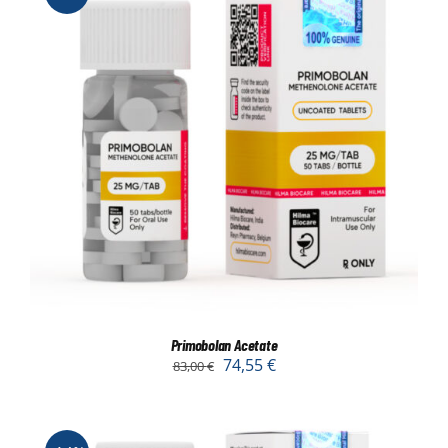
Primobolan Acetate
74,55
€
83,00
€