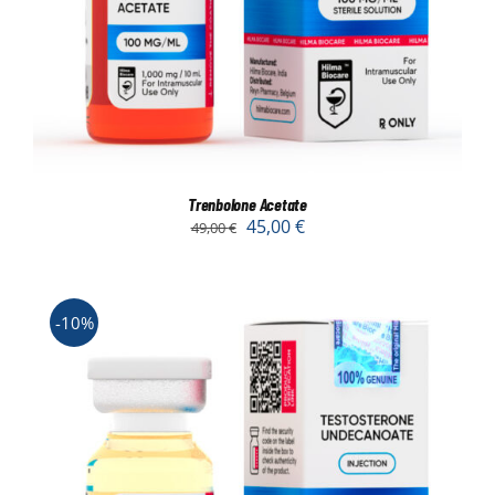
Trenbolone Acetate
45,00
€
49,00
€
-10%