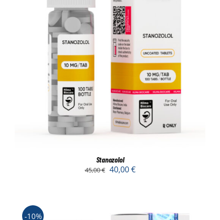
Stanozolol
40,00
€
45,00
€
-10%