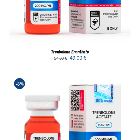
Trenbolone Enanthate
49,00
€
54,00
€
-8%