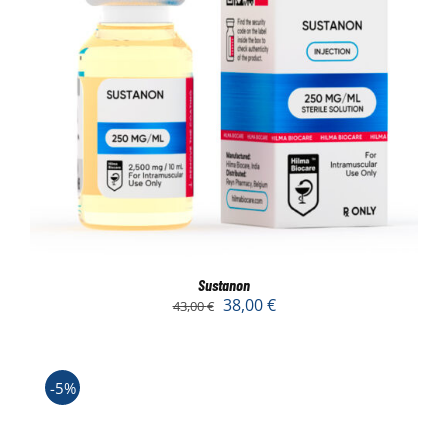
Sustanon
38,00
€
43,00
€
-5%