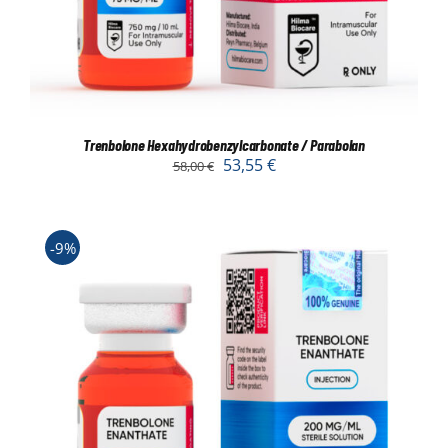
Trenbolone Hexahydrobenzylcarbonate / Parabolan
53,55
€
58,00
€
-9%