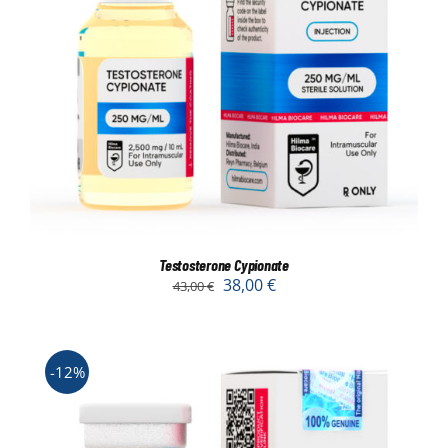
Testosterone Cypionate
38,00
€
43,00
€
-12%