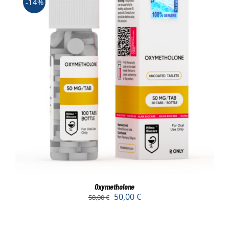
-14%
Oxymetholone
50,00
€
58,00
€