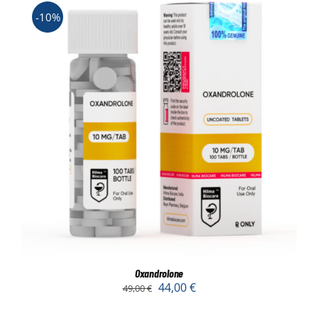
-10%
Oxandrolone
44,00
€
49,00
€