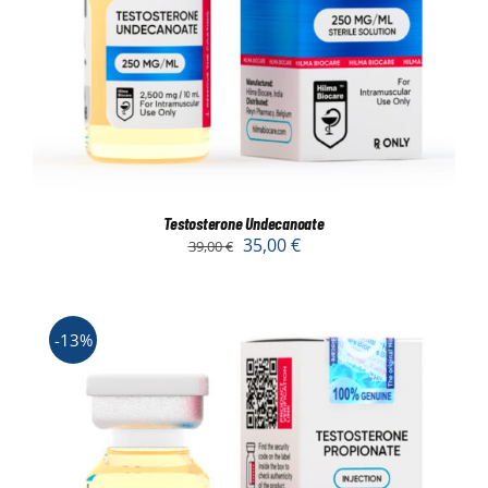
Testosterone Undecanoate
35,00
€
39,00
€
-13%