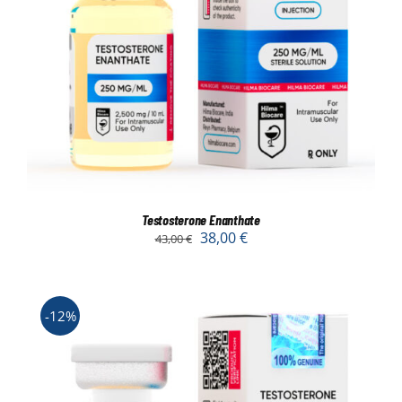
Testosterone Enanthate
38,00
€
43,00
€
-12%