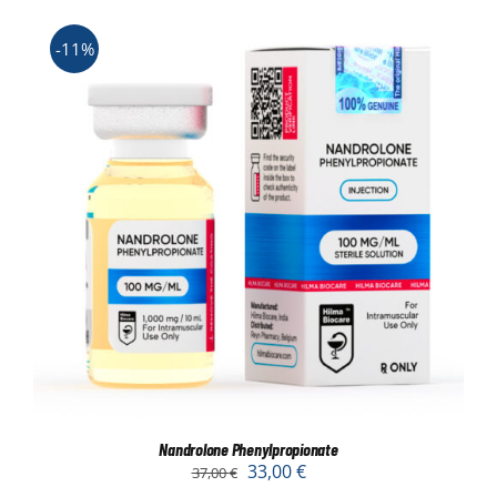
-11%
Nandrolone Phenylpropionate
33,00
€
37,00
€