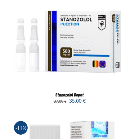
Stanozolol Depot
35,00
€
37,00
€
-11%