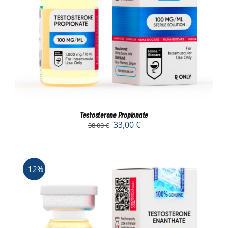
Testosterone Propionate
33,00
€
38,00
€
-12%