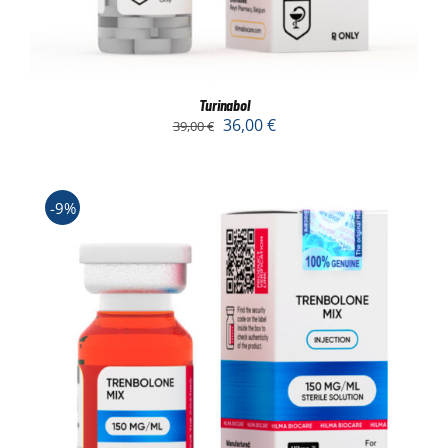
Turinabol
36,00
€
39,00
€
-9%