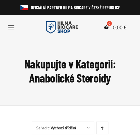
Přeskočit
OFICIÁLNÍ PARTNER HILMA BIOCARE V ČESKÉ REPUBLICE
na
obsah
0,00
€
Toggle
Navigation
Anabolické Steroidy
Nakupujte v Kategorii:
HGH a Peptidy
Anabolické Steroidy
Perorální Steroidy
Injekční Steroidy
Laboratorní Testy
Seřadit:
Výchozí třídění