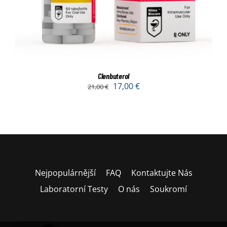
Clenbuterol
17,00
€
21,00
€
Nejpopulárnější
FAQ
Kontaktujte Nás
Laboratorní Testy
O nás
Soukromí