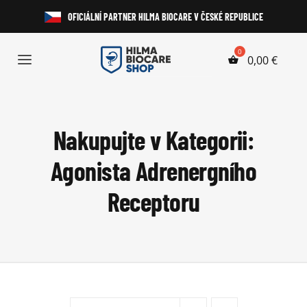
Přeskočit
OFICIÁLNÍ PARTNER HILMA BIOCARE V ČESKÉ REPUBLICE
na
obsah
0,00
€
Toggle
Navigation
Anabolické Steroidy
Nakupujte v Kategorii:
HGH a Peptidy
Agonista Adrenergního
Perorální Steroidy
Receptoru
Injekční Steroidy
Laboratorní Testy