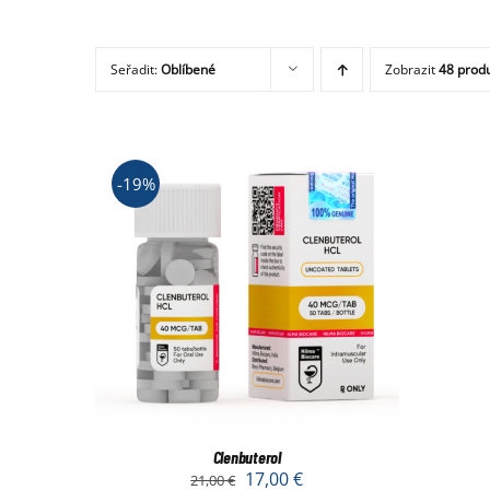
Seřadit:
Oblíbené
Zobrazit
48 prod
-19%
Clenbuterol
17,00
€
21,00
€