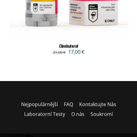
Clenbuterol
17,00
€
21,00
€
Nejpopulárnější
FAQ
Kontaktujte Nás
Laboratorní Testy
O nás
Soukromí