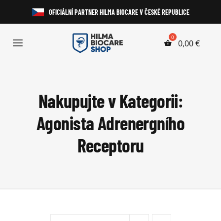
Přeskočit
OFICIÁLNÍ PARTNER HILMA BIOCARE V ČESKÉ REPUBLICE
na
obsah
0,00
€
Toggle
Navigation
Anabolické Steroidy
Nakupujte v Kategorii:
HGH a Peptidy
Agonista Adrenergního
Perorální Steroidy
Receptoru
Injekční Steroidy
Laboratorní Testy