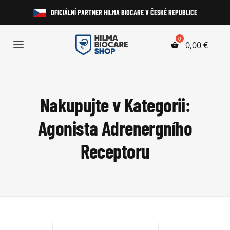
Přeskočit
OFICIÁLNÍ PARTNER HILMA BIOCARE V ČESKÉ REPUBLICE
na
obsah
0,00
€
Toggle
Navigation
Anabolické Steroidy
Nakupujte v Kategorii:
HGH a Peptidy
Agonista Adrenergního
Perorální Steroidy
Receptoru
Injekční Steroidy
Laboratorní Testy