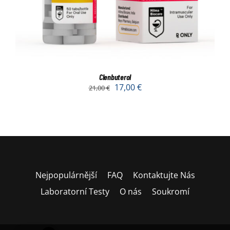
Clenbuterol
17,00
€
21,00
€
Nejpopulárnější
FAQ
Kontaktujte Nás
Laboratorní Testy
O nás
Soukromí