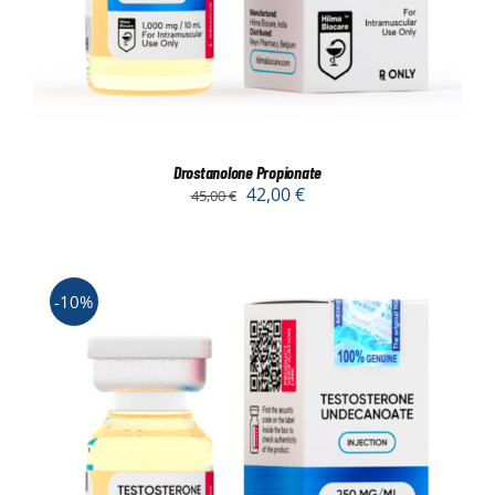
Drostanolone Propionate
42,00
€
45,00
€
-10%