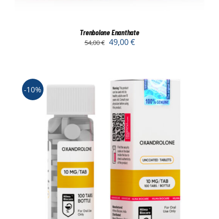
Trenbolone Enanthate
49,00
€
54,00
€
-10%