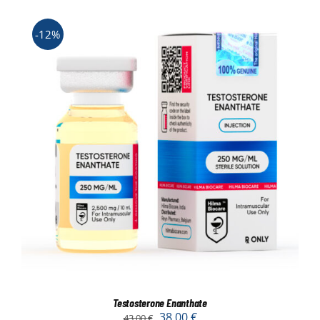
-12%
Testosterone Enanthate
38,00
€
43,00
€