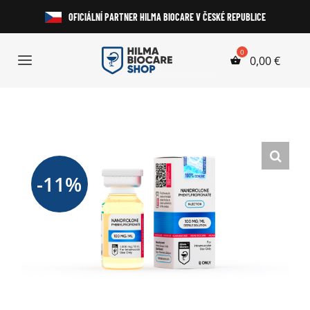
Přeskočit
OFICIÁLNÍ PARTNER HILMA BIOCARE V ČESKÉ REPUBLICE
na
obsah
0,00
€
Toggle
Navigation
Anabolické Steroidy
HGH a Peptidy
-11%
Perorální Steroidy
Injekční Steroidy
Laboratorní Testy