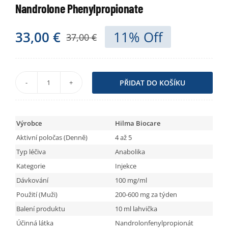
Nandrolone Phenylpropionate
Obchod
33,00
€
11% Off
37,00
€
PŘIDAT DO KOŠÍKU
Nandrolone
Phenylpropionate
množství
Výrobce
Hilma Biocare
Aktivní poločas (Denně)
4 až 5
Typ léčiva
Anabolika
Kategorie
Injekce
Dávkování
100 mg/ml
Použití (Muži)
200-600 mg za týden
Balení produktu
10 ml lahvička
Účinná látka
Nandrolonfenylpropionát