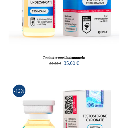
Testosterone Undecanoate
35,00
€
39,00
€
-12%