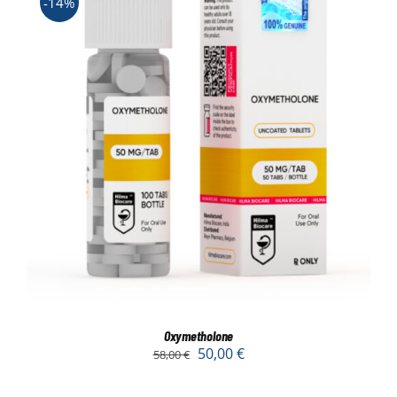
-14%
Oxymetholone
50,00
€
58,00
€