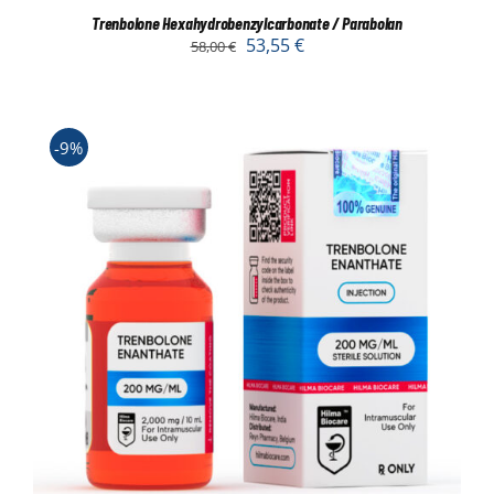
Trenbolone Hexahydrobenzylcarbonate / Parabolan
53,55
€
58,00
€
-9%