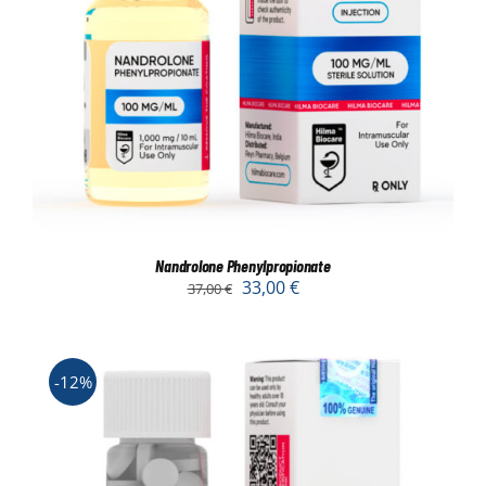
Nandrolone Phenylpropionate
33,00
€
37,00
€
-12%