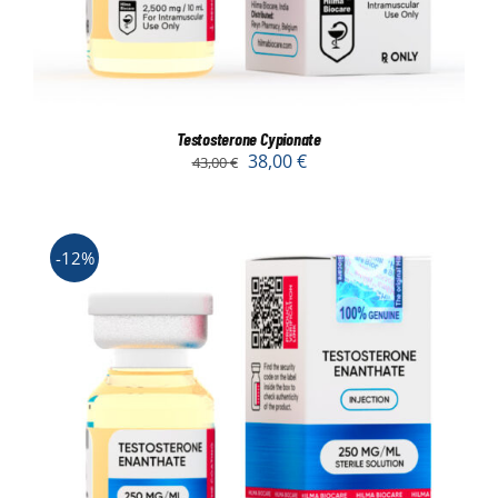
Testosterone Cypionate
38,00
€
43,00
€
-12%