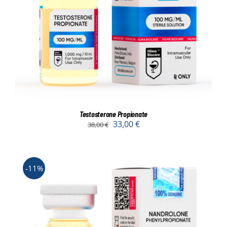
Testosterone Propionate
33,00
€
38,00
€
-11%