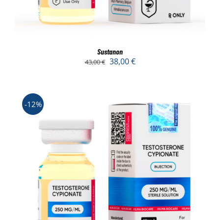
Sustanon
38,00
€
43,00
€
-12%