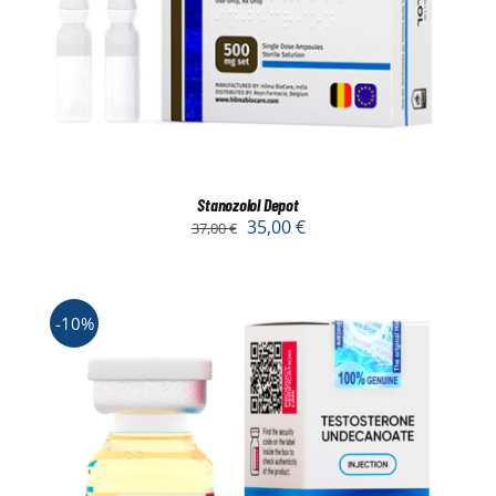
Stanozolol Depot
35,00
€
37,00
€
-10%