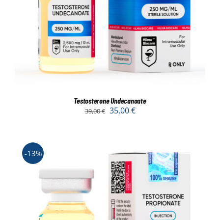
Testosterone Undecanoate
35,00
€
39,00
€
-13%