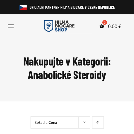
Přeskočit
OFICIÁLNÍ PARTNER HILMA BIOCARE V ČESKÉ REPUBLICE
na
obsah
0,00
€
Toggle
Navigation
Anabolické Steroidy
Nakupujte v Kategorii:
HGH a Peptidy
Anabolické Steroidy
Perorální Steroidy
Injekční Steroidy
Laboratorní Testy
Seřadit:
Cena