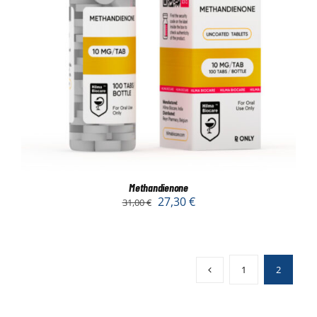
Methandienone
27,30
€
31,00
€
1
2