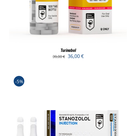
Turinabol
36,00
€
39,00
€
-5%