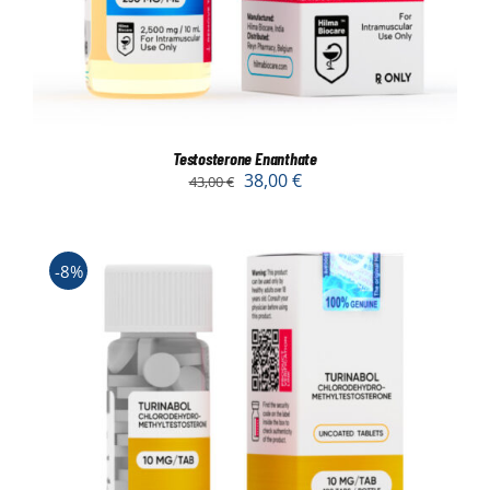
Testosterone Enanthate
38,00
€
43,00
€
-8%