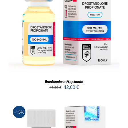
Drostanolone Propionate
42,00
€
45,00
€
-15%