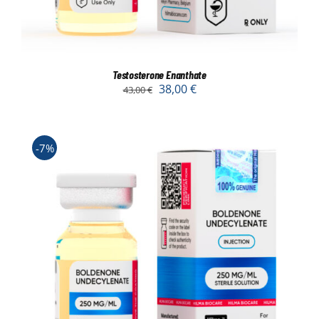
Testosterone Enanthate
38,00
€
43,00
€
-7%