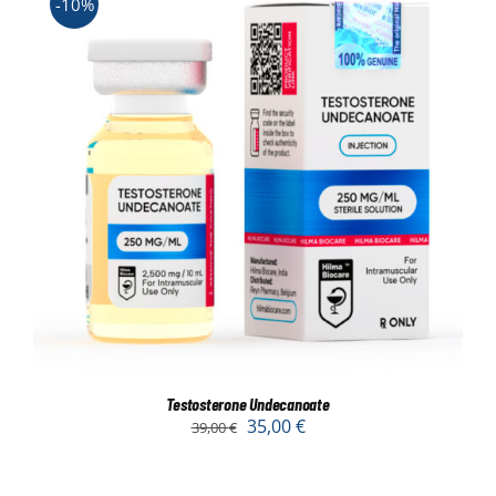
-10%
Testosterone Undecanoate
35,00
€
39,00
€