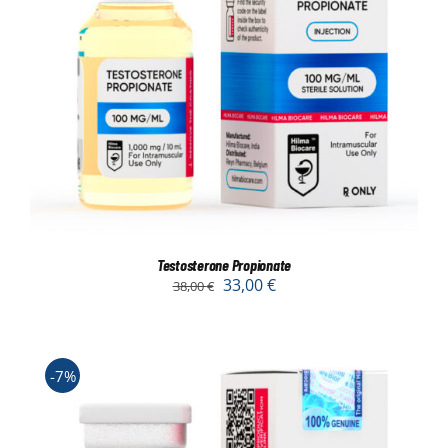
Testosterone Propionate
33,00
€
38,00
€
-7%