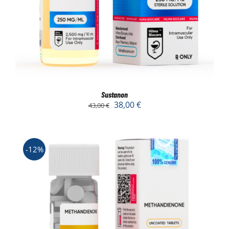
Sustanon
38,00
€
43,00
€
-12%