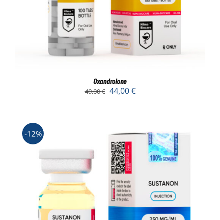
Oxandrolone
44,00
€
49,00
€
-12%