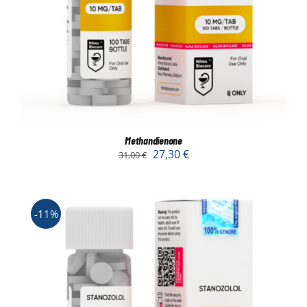
Methandienone
27,30
€
31,00
€
-11%