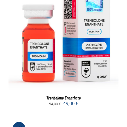
Trenbolone Enanthate
49,00
€
54,00
€