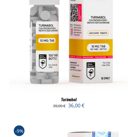
Turinabol
36,00
€
39,00
€
-9%