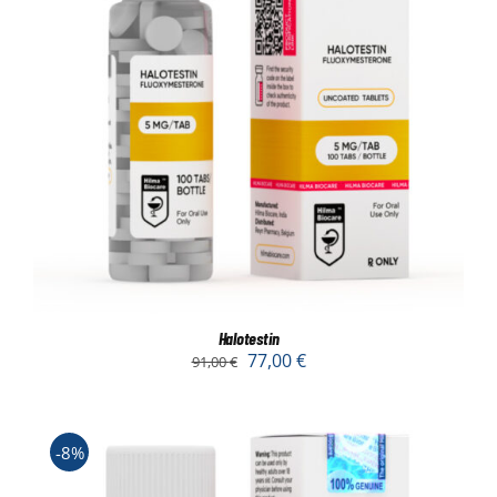
Halotestin
77,00
€
91,00
€
-8%