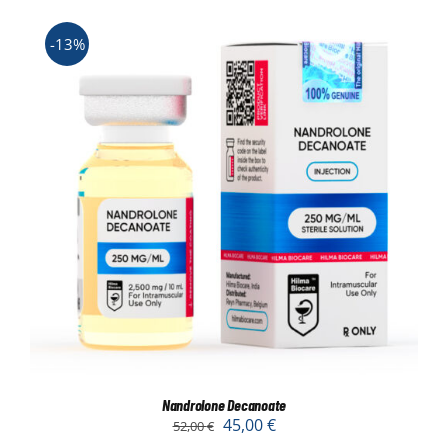
-13%
Nandrolone Decanoate
45,00
€
52,00
€