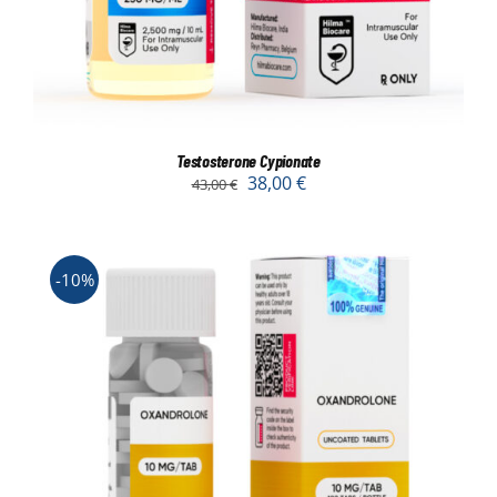
Testosterone Cypionate
38,00
€
43,00
€
-10%