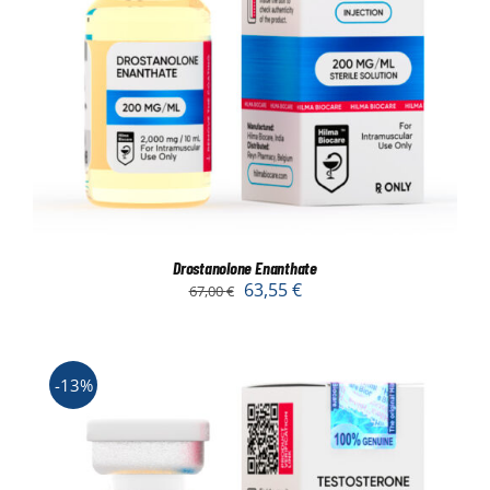
Drostanolone Enanthate
63,55
€
67,00
€
-13%