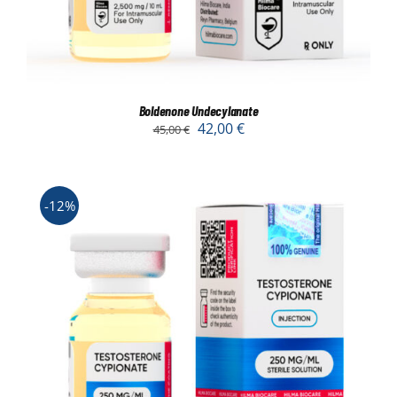
Boldenone Undecylanate
42,00
€
45,00
€
-12%