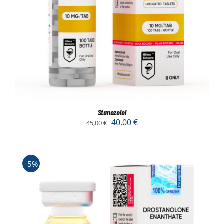
Stanozolol
40,00
€
45,00
€
-5%