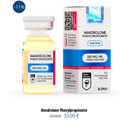
-11%
Nandrolone Phenylpropionate
33,00
€
37,00
€