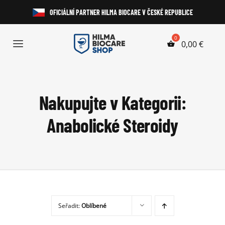
Přeskočit
OFICIÁLNÍ PARTNER HILMA BIOCARE V ČESKÉ REPUBLICE
na
obsah
0,00
€
Toggle
Navigation
Anabolické Steroidy
Nakupujte v Kategorii:
HGH a Peptidy
Anabolické Steroidy
Perorální Steroidy
Injekční Steroidy
Laboratorní Testy
Seřadit:
Oblíbené