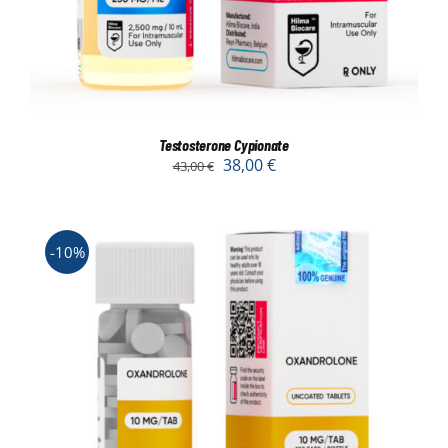
Testosterone Cypionate
38,00
€
43,00
€
-10%