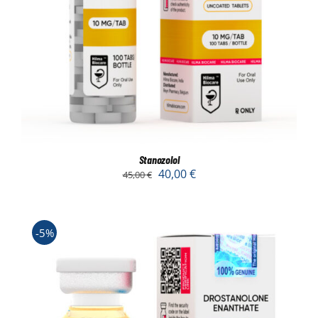
Stanozolol
40,00
€
45,00
€
-5%