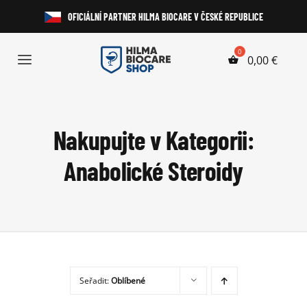
Přeskočit
OFICIÁLNÍ PARTNER HILMA BIOCARE V ČESKÉ REPUBLICE
na
obsah
0,00
€
Toggle
Navigation
Anabolické Steroidy
Nakupujte v Kategorii:
HGH a Peptidy
Anabolické Steroidy
Perorální Steroidy
Injekční Steroidy
Laboratorní Testy
Seřadit:
Oblíbené