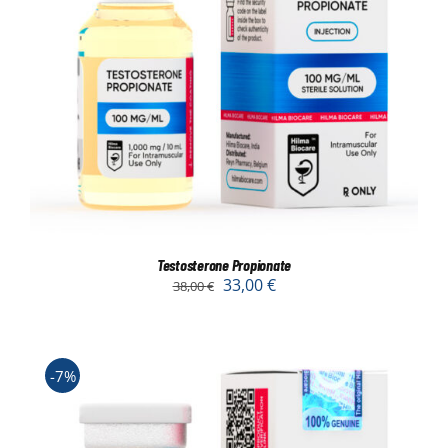
Testosterone Propionate
33,00
€
38,00
€
-7%