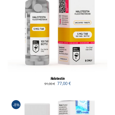
Halotestin
77,00
€
91,00
€
-8%