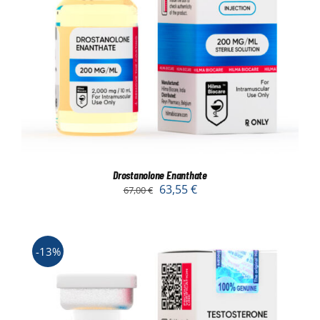
Drostanolone Enanthate
63,55
€
67,00
€
-13%