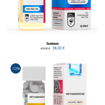
Sustanon
38,00
€
43,00
€
-12%