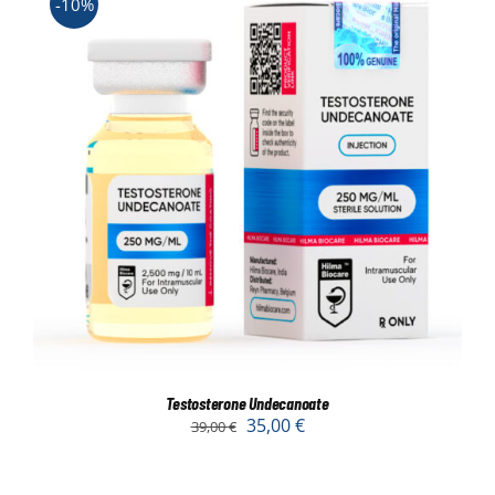
-10%
Testosterone Undecanoate
35,00
€
39,00
€