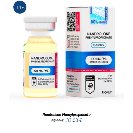
-11%
Nandrolone Phenylpropionate
33,00
€
37,00
€