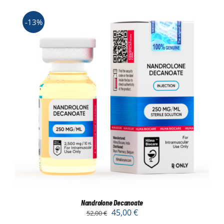
-13%
Nandrolone Decanoate
45,00
€
52,00
€