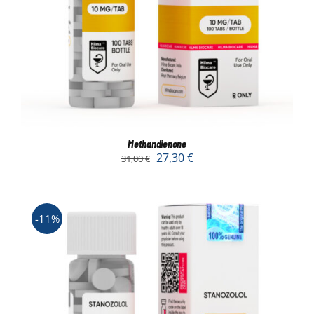
Methandienone
27,30
€
31,00
€
-11%