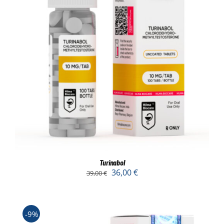
Turinabol
36,00
€
39,00
€
-9%