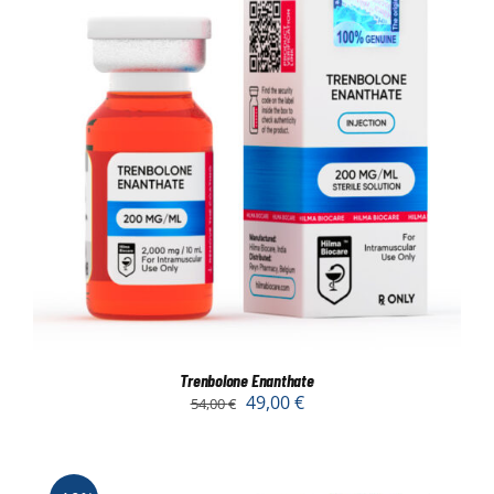
Trenbolone Enanthate
49,00
€
54,00
€