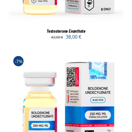
Testosterone Enanthate
38,00
€
43,00
€
-7%