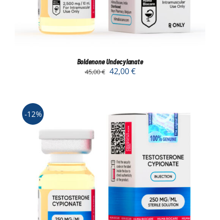
Boldenone Undecylanate
42,00
€
45,00
€
-12%