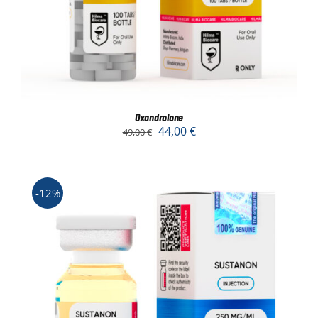
Oxandrolone
44,00
€
49,00
€
-12%