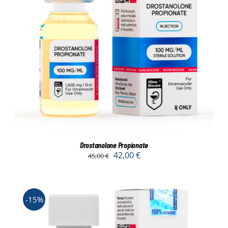
Drostanolone Propionate
42,00
€
45,00
€
-15%