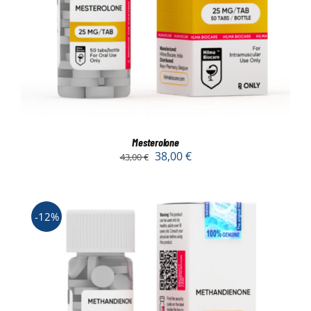
Mesterolone
38,00
€
43,00
€
-12%