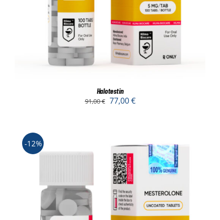
Halotestin
77,00
€
91,00
€
-12%