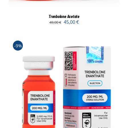
Trenbolone Acetate
45,00
€
49,00
€
-9%