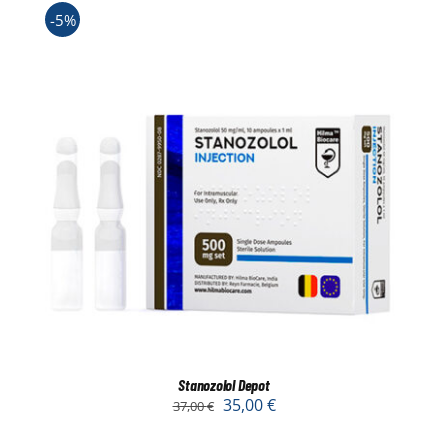
-5%
Stanozolol Depot
35,00
€
37,00
€