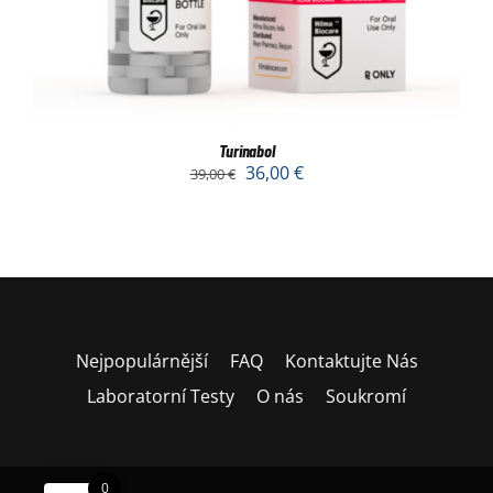
Turinabol
36,00
€
39,00
€
Nejpopulárnější
FAQ
Kontaktujte Nás
Laboratorní Testy
O nás
Soukromí
0