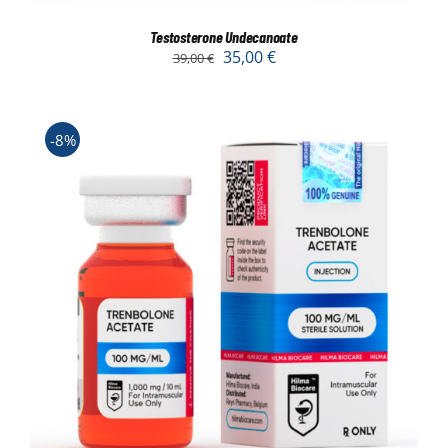
Testosterone Undecanoate
35,00
€
39,00
€
-8%