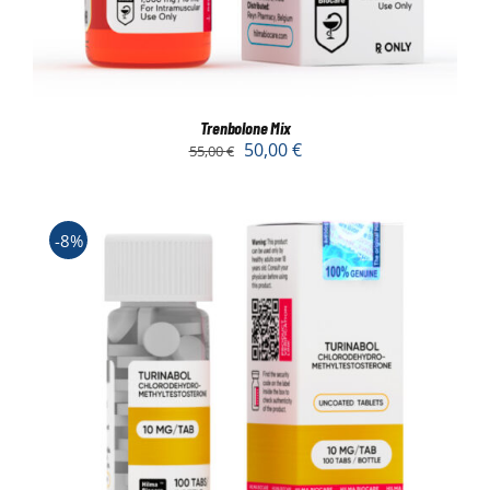
Trenbolone Mix
50,00
€
55,00
€
-8%