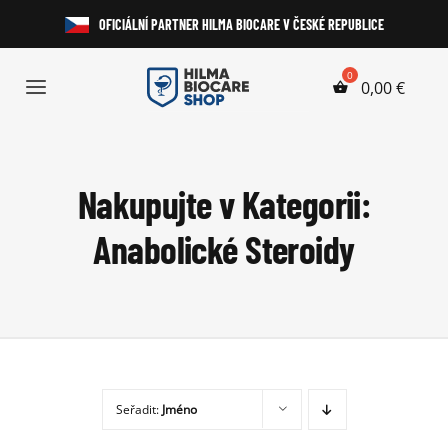
Přeskočit
OFICIÁLNÍ PARTNER HILMA BIOCARE V ČESKÉ REPUBLICE
na
obsah
0,00
€
Toggle
Navigation
Anabolické Steroidy
Nakupujte v Kategorii:
HGH a Peptidy
Anabolické Steroidy
Perorální Steroidy
Injekční Steroidy
Laboratorní Testy
Seřadit:
Jméno