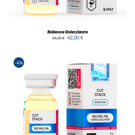
Boldenone Undecylanate
42,00
€
45,00
€
-4%