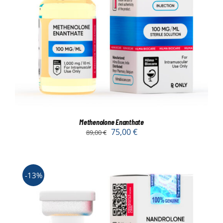
Methenolone Enanthate
75,00
€
89,00
€
-13%