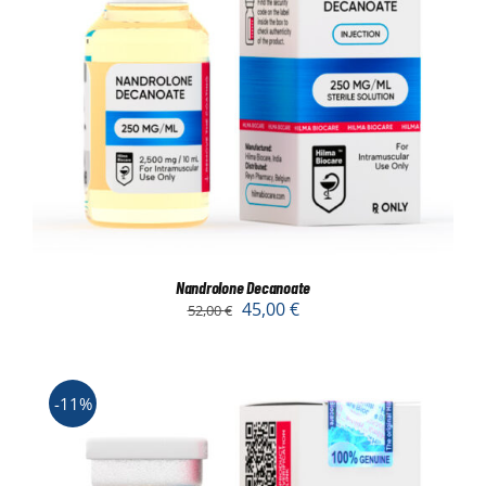
Nandrolone Decanoate
45,00
€
52,00
€
-11%