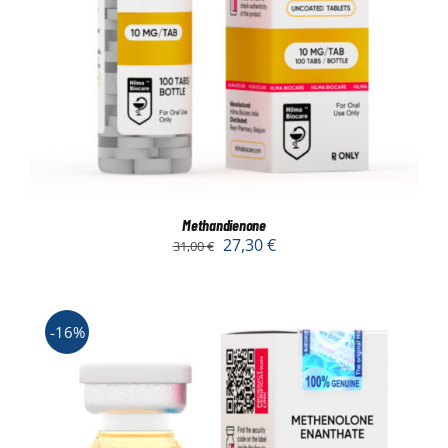
Methandienone
27,30
€
31,00
€
-16%