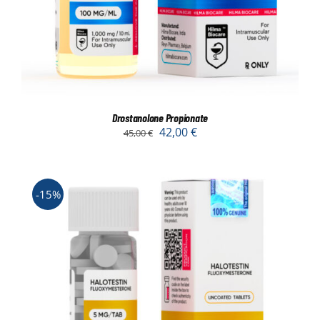
Drostanolone Propionate
42,00
€
45,00
€
-15%