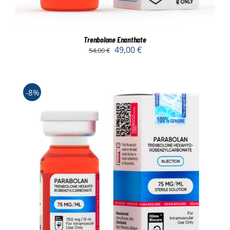
Trenbolone Enanthate
49,00
€
54,00
€
-8%