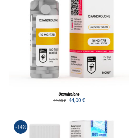
Oxandrolone
44,00
€
49,00
€
-14%