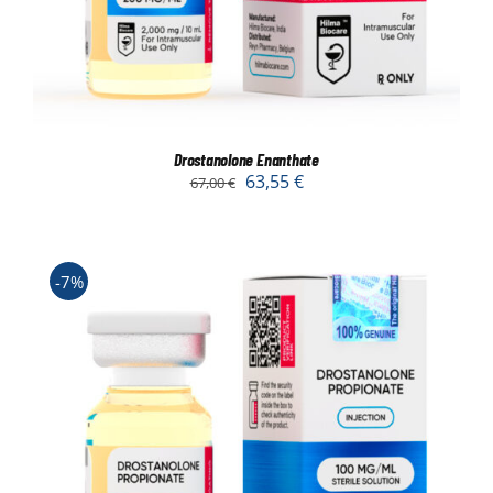
Drostanolone Enanthate
63,55
€
67,00
€
-7%