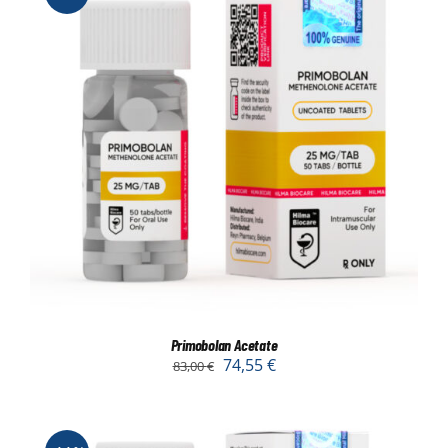
Primobolan Acetate
74,55
€
83,00
€