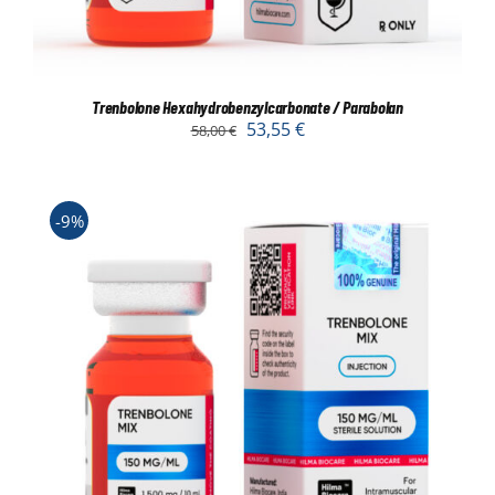
Trenbolone Hexahydrobenzylcarbonate / Parabolan
53,55
€
58,00
€
-9%