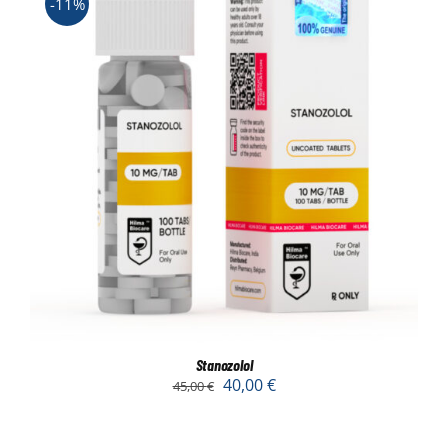
-11%
Stanozolol
40,00
€
45,00
€