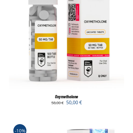
Oxymetholone
50,00
€
58,00
€
-10%