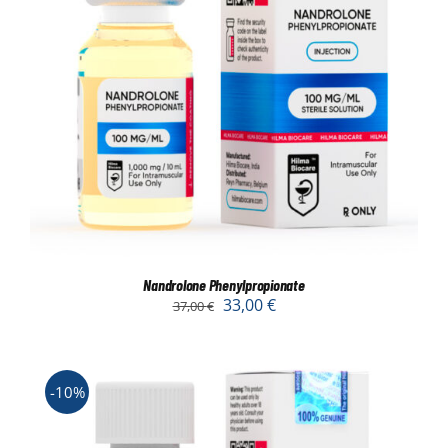
Nandrolone Phenylpropionate
33,00
€
37,00
€
-10%