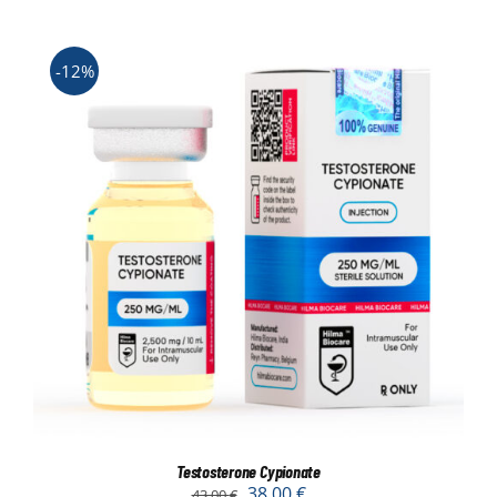
-12%
Testosterone Cypionate
38,00
€
43,00
€