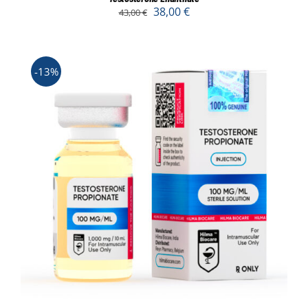
38,00
€
43,00
€
-13%