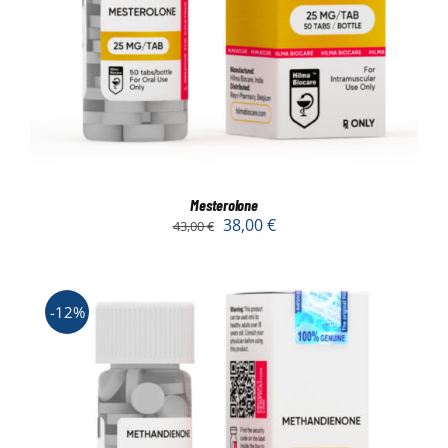
Mesterolone
38,00
€
43,00
€
-12%