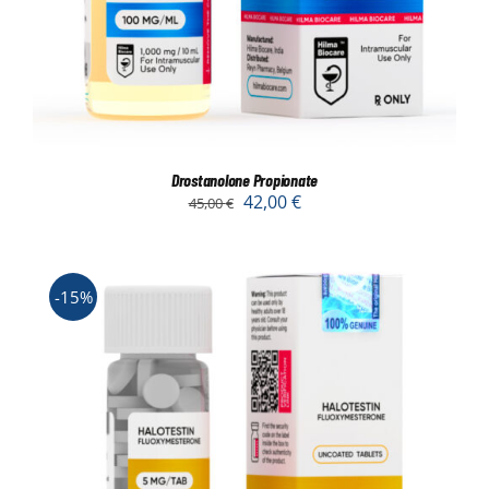
Drostanolone Propionate
42,00
€
45,00
€
-15%