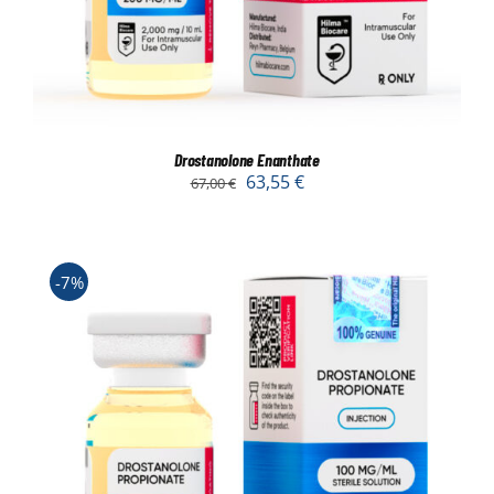
Drostanolone Enanthate
63,55
€
67,00
€
-7%