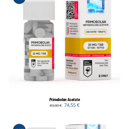
Primobolan Acetate
74,55
€
83,00
€