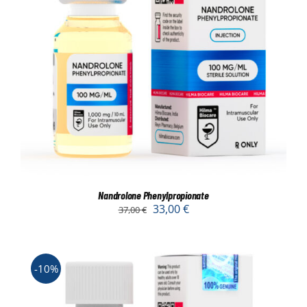
Nandrolone Phenylpropionate
33,00
€
37,00
€
-10%