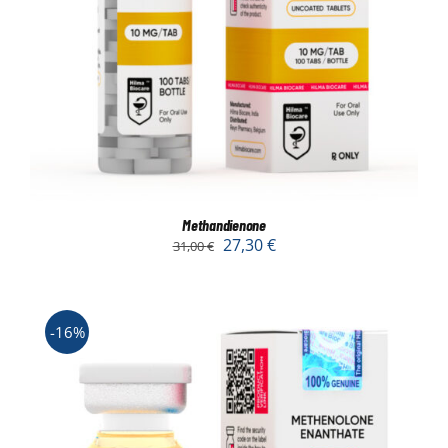
Methandienone
27,30
€
31,00
€
-16%