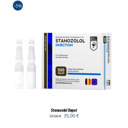
-5%
Stanozolol Depot
35,00
€
37,00
€