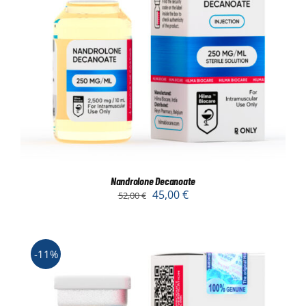
Nandrolone Decanoate
45,00
€
52,00
€
-11%