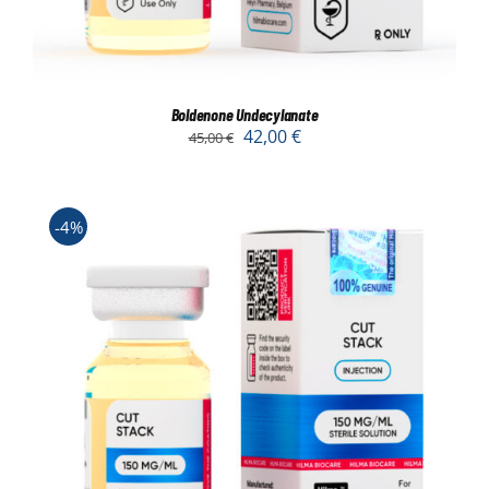
Boldenone Undecylanate
42,00
€
45,00
€
-4%