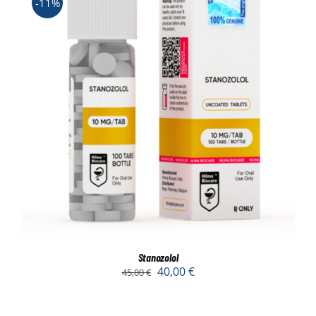
-11%
Stanozolol
40,00
€
45,00
€