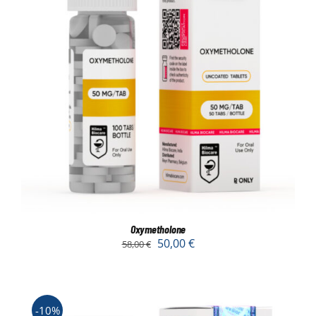
Oxymetholone
50,00
€
58,00
€
-10%