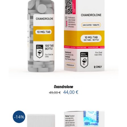
Oxandrolone
44,00
€
49,00
€
-14%