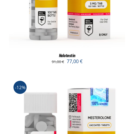
Halotestin
77,00
€
91,00
€
-12%