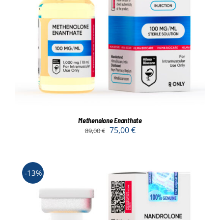
Methenolone Enanthate
75,00
€
89,00
€
-13%