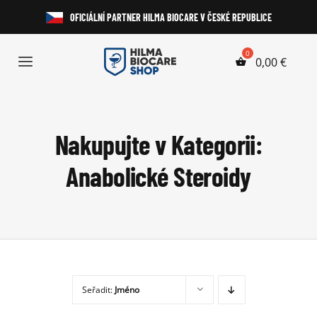
Přeskočit
OFICIÁLNÍ PARTNER HILMA BIOCARE V ČESKÉ REPUBLICE
na
obsah
0,00
€
Toggle
Navigation
Anabolické Steroidy
Nakupujte v Kategorii:
HGH a Peptidy
Anabolické Steroidy
Perorální Steroidy
Injekční Steroidy
Laboratorní Testy
Seřadit:
Jméno