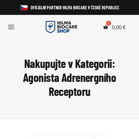
Přeskočit
OFICIÁLNÍ PARTNER HILMA BIOCARE V ČESKÉ REPUBLICE
na
obsah
0,00
€
Toggle
Navigation
Anabolické Steroidy
Nakupujte v Kategorii:
HGH a Peptidy
Agonista Adrenergního
Perorální Steroidy
Receptoru
Injekční Steroidy
Laboratorní Testy