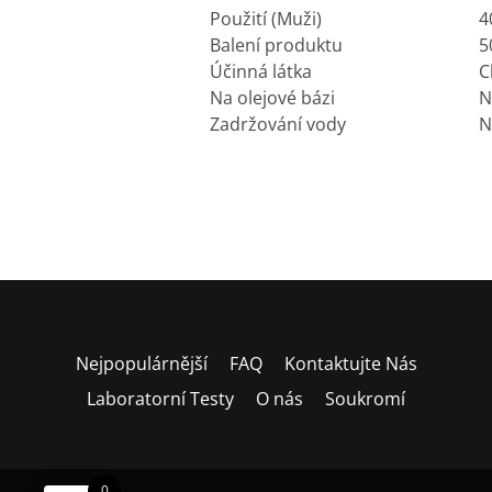
Použití (Muži)
4
Balení produktu
5
Účinná látka
C
Na olejové bázi
N
Zadržování vody
N
Nejpopulárnější
FAQ
Kontaktujte Nás
Laboratorní Testy
O nás
Soukromí
0