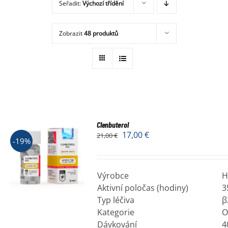
Seřadit:
Výchozí třídění
Obchod
Zobrazit
48 produktů
Clenbuterol
17,00
€
21,00
€
-19%
Výrobce
H
Aktivní poločas (hodiny)
3
Typ léčiva
β
Kategorie
O
Dávkování
4