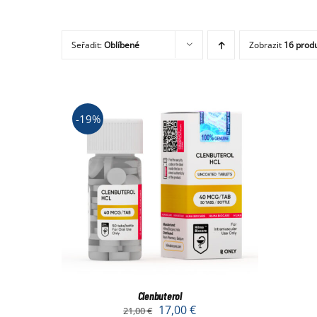
Seřadit:
Oblíbené
Zobrazit
16 prod
-19%
Clenbuterol
17,00
€
21,00
€